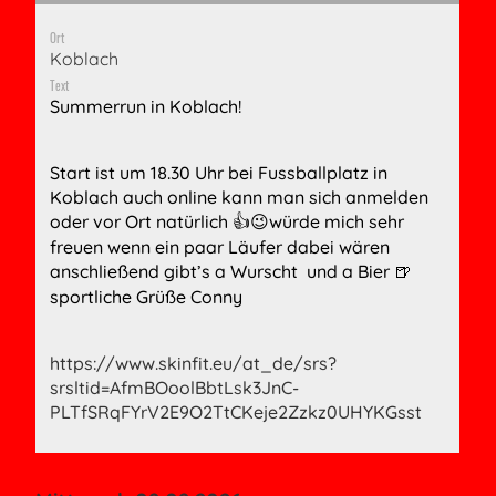
Ort
Koblach
Text
Summerrun in Koblach!
Start ist um 18.30 Uhr bei Fussballplatz in
Koblach auch online kann man sich anmelden
oder vor Ort natürlich
würde mich sehr
👍😉
freuen wenn ein paar Läufer dabei wären
anschließend gibt’s a Wurscht und a Bier
🍺
sportliche Grüße Conny
https://www.skinfit.eu/at_de/srs?
srsltid=AfmBOoolBbtLsk3JnC-
PLTfSRqFYrV2E9O2TtCKeje2Zzkz0UHYKGsst