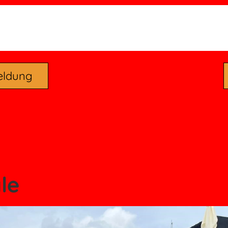
eldung
le