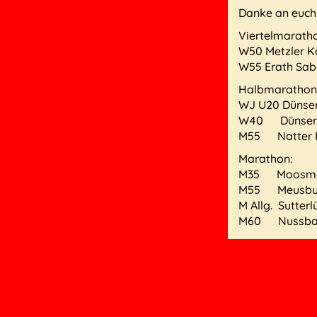
Danke an euch
Viertelmarath
W50 Metzler Ka
W55 Erath Sabi
Halbmarathon
WJ U20 Dünser 
W40
Dünser 
M55
Natter 
Marathon:
M35
Moosman
M55
Meusbu
M Allg.
Sutterl
M60
Nussba