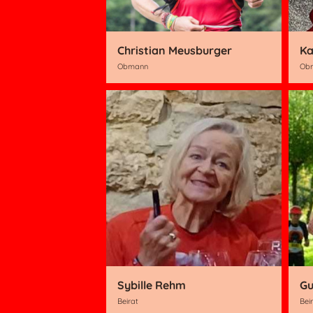
Christian Meusburger
Ka
Obmann
Obm
Sybille Rehm
Gu
Beirat
Bei