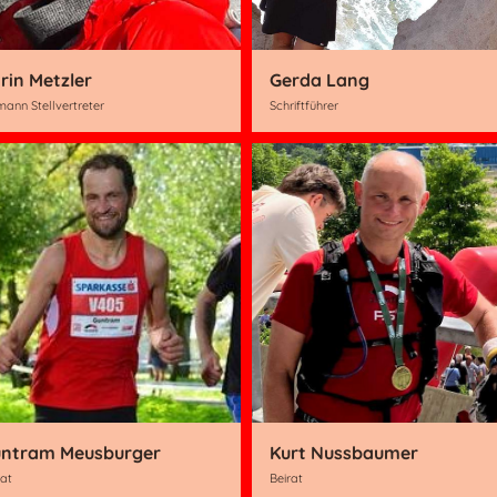
rin Metzler
Gerda Lang
ann Stellvertreter
Schriftführer
ntram Meusburger
Kurt Nussbaumer
rat
Beirat