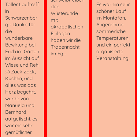
Toller Lauftreff
Es war ein sehr
den
in
schöner Lauf
Wüsterunde
Schwarzenber
im Montafon.
mit
g - Danke für
Angenehme
akrobatischen
die
sommerliche
Einlagen
wunderbare
Temperaturen
haben wir die
Bewirtung bei
und ein perfekt
Tropennacht
Euch im Garten
organisierte
im Eg...
im Aussicht auf
Veranstaltung.
Wiese und Reh
:-) Zack Zack,
Kuchen, und
alles was das
Herz begehrt,
wurde von
Manuela und
Bernhard
aufgetischt, es
war ein sehr
gemütlicher