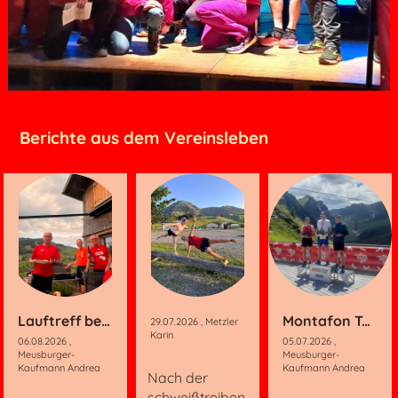
Berichte aus dem Vereinsleben
Lauftreff bei Bernhard und Manuela
Montafon Totale
29.07.2026
, Metzler
Karin
06.08.2026
,
05.07.2026
,
Meusburger-
Meusburger-
Kaufmann Andrea
Kaufmann Andrea
Nach der
schweißtreiben