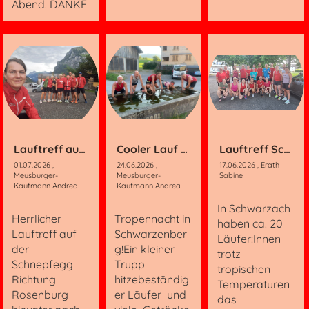
Abend. DANKE
Lauftreff auf der Schnepfegg
Cooler Lauf an der Ache
Lauftreff Schwarzach
01.07.2026
,
24.06.2026
,
17.06.2026
, Erath
Meusburger-
Meusburger-
Sabine
Kaufmann Andrea
Kaufmann Andrea
In Schwarzach
Herrlicher
Tropennacht in
haben ca. 20
Lauftreff auf
Schwarzenber
Läufer:Innen
der
g!Ein kleiner
trotz
Schnepfegg
Trupp
tropischen
Richtung
hitzebeständig
Temperaturen
Rosenburg
er Läufer und
das