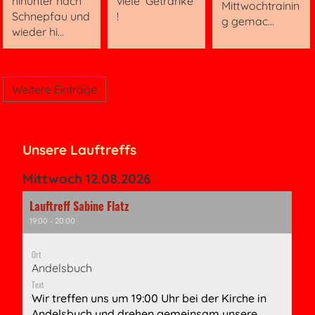
hinunter nach
viele Getränke
Mittwochtrainin
Schnepfau und
!
g gemac...
wieder hi...
Weitere Einträge
Unsere Lauftreffs
Mittwoch 12.08.2026
Lauftreff Sabine Flatz
19:00 - 20:00
Ort
Andelsbuch
Text
Wir treffen uns um 19:00 Uhr bei der Kirche in
Andelsbuch und drehen gemeinsam unsere