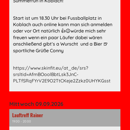
Summerrun in Koblach!
Start ist um 18.30 Uhr bei Fussballplatz in
Koblach auch online kann man sich anmelden
oder vor Ort natürlich
würde mich sehr
👍😉
freuen wenn ein paar Läufer dabei wären
anschließend gibt’s a Wurscht und a Bier
🍺
sportliche Grüße Conny
https://www.skinfit.eu/at_de/srs?
srsltid=AfmBOoolBbtLsk3JnC-
PLTfSRqFYrV2E9O2TtCKeje2Zzkz0UHYKGsst
Mittwoch 09.09.2026
Lauftreff Rainer
19:00 - 20:00